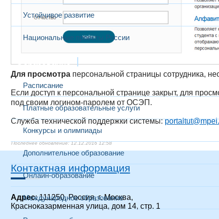
Устойчивое развитие
Национальные проекты России
Образование
Для просмотра
персональной страницы сотрудника, не
Расписание
Если доступ к персональной странице закрыт, для прос
под своим логином-паролем от ОСЭП.
Платные образовательные услуги
Служба технической поддержки системы:
portaltut@mpei
Конкурсы и олимпиады
12.12.2016 12:58
Дополнительное образование
Контактная информация
Онлайн-образование
Адрес
: 111250, Россия, г. Москва,
Международное образование
Красноказарменная улица, дом 14, стр. 1