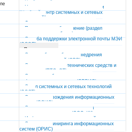
Учебная работа
але
Центр подготовки и переподготовки
"Учебный центр системных и сетевых
технологий"
Документы, статьи, презентации
Программное обеспечение (раздел
находится в разработке)
Служба поддержки электронной почты МЭИ
(ОСЭП)
Подразделения
Отдел веб-разработки и внедрения
портальных решений (ОВР)
Отдел программно-технических средств и
оргтехники (ПТСиОТ)
Отдел разработки и внедрения
информационных систем (ОРВИС)
Отдел системных и сетевых технологий
(ОССТ)
Отдел сопровожде­ния информационных
систем (ОСИС)
Отдел сопровождения систем и
компьютерных классов (ОССиКК)
Информационно-аналитический отдел
Отдел реинжиниринга информационных
систем (ОРИС)