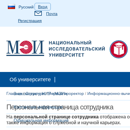
Вход
Русский
Почта
Регистрация
Об университете
Главная
Знакомство с НИУ «МЭИ»
/
Структура
/
Первый проректор
/
Информационно-вычи
Персональная страница сотрудника
Контактная информация
На
персональной странице сотрудника
отображена ос
Официальная информация
также информация о служебной и научной карьерах.