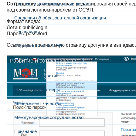
Сотруднику
Приказы и информационные письма
для просмотра и редактирования своей пе
под своим логином-паролем от ОСЭП.
Сведения об образовательной организации
Формат ввода:
Логин: public\login
Персоналии
Пароль: password
Ссылка на персональную страницу доступна в выпадаю
Эндаумент-фонд МЭИ
Развитие и сотрудничество
Программы развития
Российские партнеры
Менеджмент качества
Международное сотрудничество
Признание