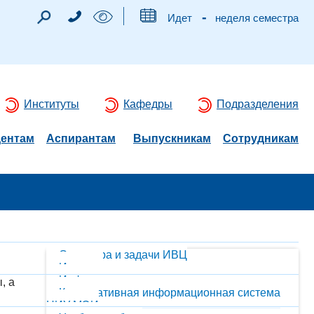
-
Идет
неделя семестра
Институты
Кафедры
Подразделения
дентам
Аспирантам
Выпускникам
Сотрудникам
Структура и задачи ИВЦ
История
Информационно-вычислительная сеть
, а
Корпоративная информационная система
НИУ МЭИ