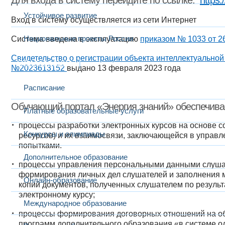
Для входа в систему
перейдите по ссылке:
https:
Устойчивое развитие
Вход в систему осуществляется из
сети Интернет
Национальные проекты России
Система введена в эксплуатацию
приказом № 1033 от 2
Свидетельство о регистрации объекта интеллектуально
Образование
№2023613152 ​
выдано 13 февраля 2023 года
Расписание
Обучающий портал «Энергия знаний» обеспечива
Платные образовательные услуги
процессы разработки электронных курсов на основе с
Конкурсы и олимпиады
ресурсов) и их взаимосвязи, заключающейся в управ
попытками.
Дополнительное образование
процессы управления персональными данными слушат
формирования личных дел слушателей и заполнения 
Онлайн-образование
копий документов, полученных слушателем по резуль
электронному курсу;
Международное образование
процессы формирования договорных отношений на об
программ дополнительного образования «в системе од