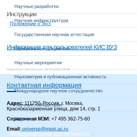
Научные разработки
Инструкции
Научная инфраструктура
​Положен​ие о ЭнЗ
Государственная научная аттестация
Информация для пользователей КИС ВУЗ
Официальные документы
Научные мероприятия
30.04.2026 16:46
Наукометрия и публикационная активность
Контактная информация
Международное научное сотрудничество
Адрес
: 111250, Россия, г. Москва,
Научные лаборатории
Красноказарменная улица, дом 14, стр. 1
Справочная МЭИ
Журналы
: +7 495 362-75-60
Email
:
universe@mpei.ac.ru
Международная деятельность