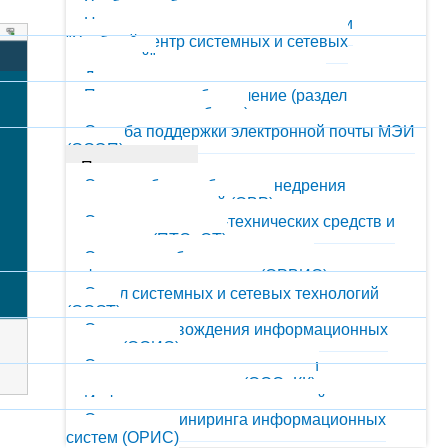
Учебная работа
Центр подготовки и переподготовки
"Учебный центр системных и сетевых
технологий"
Документы, статьи, презентации
Программное обеспечение (раздел
находится в разработке)
Служба поддержки электронной почты МЭИ
(ОСЭП)
Подразделения
Отдел веб-разработки и внедрения
портальных решений (ОВР)
Отдел программно-технических средств и
оргтехники (ПТСиОТ)
Отдел разработки и внедрения
информационных систем (ОРВИС)
Отдел системных и сетевых технологий
(ОССТ)
Отдел сопровожде­ния информационных
систем (ОСИС)
Отдел сопровождения систем и
компьютерных классов (ОССиКК)
Информационно-аналитический отдел
Отдел реинжиниринга информационных
систем (ОРИС)