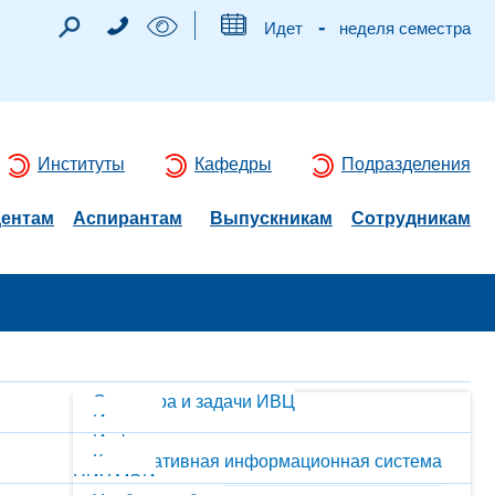
-
Идет
неделя семестра
Институты
Кафедры
Подразделения
дентам
Аспирантам
Выпускникам
Сотрудникам
Структура и задачи ИВЦ
История
Информационно-вычислительная сеть
Корпоративная информационная система
НИУ МЭИ