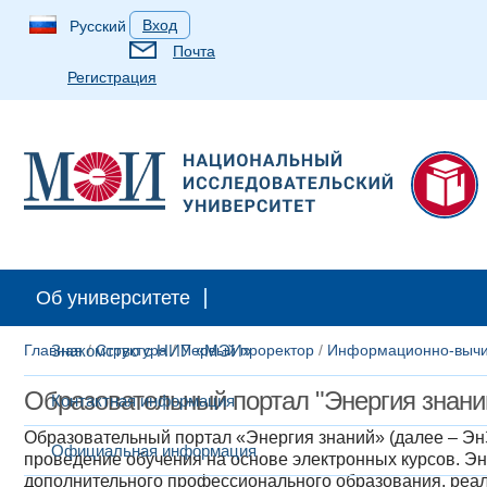
Вход
Русский
Почта
Регистрация
Об университете
Главная
Знакомство с НИУ «МЭИ»
/
Структура
/
Первый проректор
/
Информационно-вычи
Образовательный портал "Энергия знани
Контактная информация
Образовательный портал «Энергия знаний» (далее – Эн
Официальная информация
проведение обучения на основе электронных курсов. Э
дополнительного профессионального образования, реал