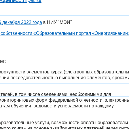
//openedu.mpei.ru/​
6 декабря 2022 года
в НИУ "МЭИ"
й собственности «Образовательный портал «Энергиязнаний
ет:
овокупности элементов курса (электронных образовательн
лении последовательностью выполнения элементов, срокам
елей, в том числе сведениями, необходимыми для
мониторинговых форм федеральной отчетности, электронн
татам обучения, ведомости успеваемости по каждому
разовательные услуги, возможности оплаты образователь
ного клика» на основе эквайринговых платежей через сис