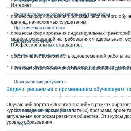
Реализация образовательных программ
Интернет;
Индивидуальные образовательные траектории
процессы формирования программ бесплатного обуче
единиц, начисляемых слушателям;
Практическая подготовка
процессы формирования индивидуальных траекторий 
модели, основанной на требованиях Федеральных гос
Целевое обучение
Профессиональных стандартов;
Лицензии и аккредитации
обеспечивает возможность одновременной работы на п
процессы формирования отчетности и аналитики по ре
Система обеспечения качества образовательной деятел
Официальные документы
Задачи,
решаемые с применением обучающего по
Наука и инновации
Обучающий портал «Энергия знаний» в рамках образов
Исследования и разработки
курсов в виде открытых (бесплатных) программ, ориен
актуальным вопросам развития общества. Эти курсы до
уровню образования.
Услуги