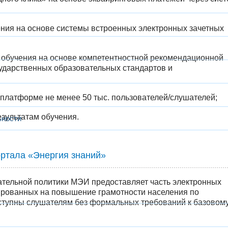
ния на основе системы встроенных электронных зачетных
обучения на основе компетентностной рекомендационной
ударственных образовательных стандартов и
латформе не менее 50 тыс. пользователей/слушателей​;
зультатам обучения.
ьности
ртала «Энергия знаний»
ательной политики МЭИ предоставляет часть электронных
тированных на повышение грамотности населения по
ступны слушателям без формальных требований к базовом