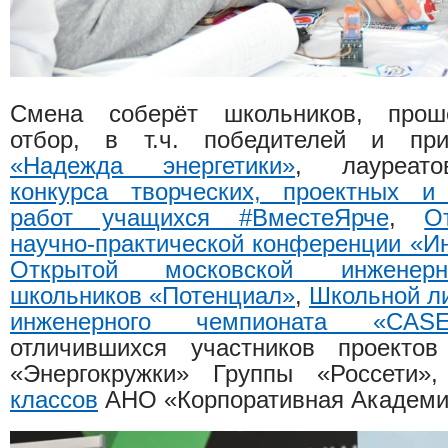
Смена соберёт школьников, прош
отбор, в т.ч. победителей и п
«Надежда энергетики»
, лауреа
конкурса творческих, проектных и 
работ учащихся #ВместеЯрче
,
О
научно-практической конференции «И
Открытой московской инженер
школьников «Потенциал»
,
Школьной л
инженерного чемпионата «CASE
отличившихся участников проектов
«Энергокружки» Группы «Россети
классов
АНО «Корпоративная Академия