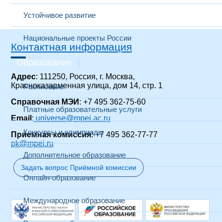
Устойчивое развитие
Национальные проекты России
Контактная информация
Образование
Адрес
: 111250, Россия, г. Москва,
Красноказарменная улица, дом 14
, стр. 1
Расписание
Справочная МЭИ
: +7 495 362-75-60
Платные образовательные услуги
Email
:
universe@mpei.ac.ru
Конкурсы и олимпиады
Приемная комиссия
: +7 495 362-77-77
pk@mpei.ru
Дополнительное образование
Задать вопрос Приёмной комиссии
Онлайн-образование
Международное образование