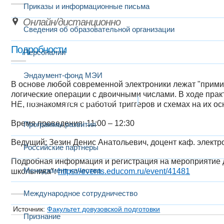
Приказы и информационные письма
Онлайн/дистанционно
Сведения об образовательной организации
Подробности
Персоналии
Эндаумент-фонд МЭИ
В основе любой современной электроники лежат "прим
логические операции с двоичными числами. В ходе прак
Развитие и сотрудничество
НЕ, познакомятся с работой триггеров и схемах на их ос
Время проведения: 11:00 – 12:30
Программы развития
Ведущий: Зезин Денис Анатольевич, доцент каф. электр
Российские партнеры
Подробная информация и регистрация на мероприятие 
Менеджмент качества
школьника":
https://events.educom.ru/event/41481
Международное сотрудничество
Источник:
Факультет довузовской подготовки
Признание