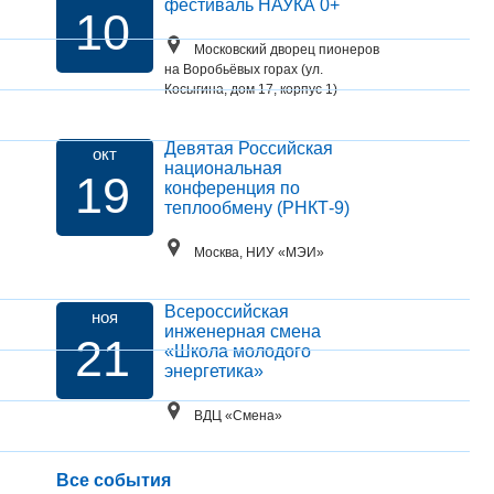
фестиваль НАУКА 0+
10
Московский дворец пионеров
на Воробьёвых горах (ул.
Косыгина, дом 17, корпус 1)
Девятая Российская
окт
национальная
19
конференция по
теплообмену (РНКТ-9)
Москва, НИУ «МЭИ»
Всероссийская
ноя
инженерная смена
21
«Школа молодого
энергетика»
ВДЦ «Смена»
Все события