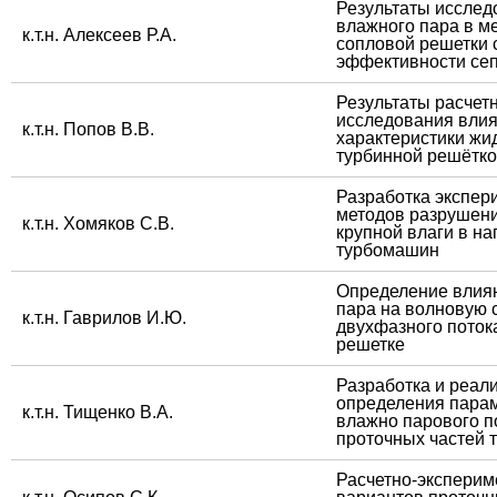
​Результаты исслед
влажного пара в м
​к.т.н. Алексеев Р.А.
сопловой решетки
эффективности се
​Результаты расче
исследования влия
​к.т.н. Попов В.В.
характеристики жи
турбинной решётк
​Разработка экспе
методов разрушени
​к.т.н. Хомяков С.В.
крупной влаги в н
турбомашин
​Определение влия
пара на волновую 
​к.т.н. Гаврилов И.Ю.
двухфазного поток
решетке
​Разработка и реал
определения пара
​к.т.н. Тищенко В.А.
влажно парового п
проточных частей
​Расчетно-экспери