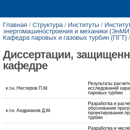
Главная
/
Структура
/
Институты
/
Институ
энергомашиностроения и механики (ЭнМИ
Кафедра паровых и газовых турбин (ПГТ)
Диссертации, защищенн
кафедре
​Результаты расче
​к.т.н. Нестеров П.М.
исследований хара
паровых турбин
​Разработка и расч
обоснование прогр
​к.т.н. Андрианов Д.М.
проектирования пр
турбин
​Разработка и чис