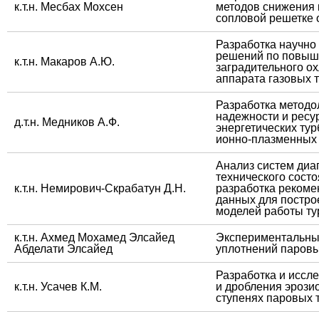
​к.т.н. Месбах Мохсен
методов снижения 
сопловой решетке 
​Разработка научн
решений по повыш
​к.т.н. Макаров А.Ю.
заградительного о
аппарата газовых 
​Разработка метод
надежности и ресу
​д.т.н. Медников А.Ф.
энергетических ту
ионно-плазменных
​Анализ систем диа
технического сост
​к.т.н. Немирович-Скрабатун Д.Н.
разработка рекоме
данных для постро
моделей работы т
​​к.т.н. Ахмед Мохамед Элсайед
​​​Эксперименталь
Абделати Элсайед
уплотнений паров
​Разработка и исс
​к.т.н. Усачев К.М.
и дробления эрози
ступенях паровых 