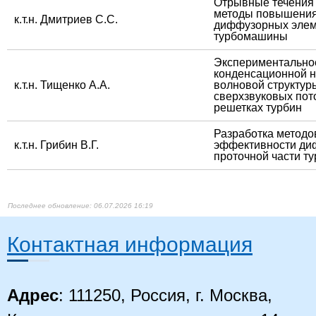
​Отрывные течения
методы повышения
​к.т.н. Дмитриев С.С.
диффузорных элем
турбомашины
​Экспериментально
конденсационной н
​к.т.н. Тищенко А.А.
волновой структур
сверхзвуковых пото
решетках турбин
​Разработка метод
​к.т.н. Грибин В.Г.
эффективности ди
проточной части 
​​
06.07.2026 16:19
Контактная информация
Адрес
: 111250, Россия, г. Москва,