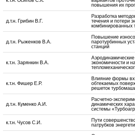
​к.т.н. Осипов С.К.
вариантов проточн
повышения их про
​Разработка метод
​д.т.н. Грибин В.Г.
течения и потери э
комбинированных 
​Повышение износо
​д.т.н. Рыженков В.А.
паротурбинных уст
станций
​Аэродинамически
​к.т.н. Зарянкин В.А.
экономичности и н
тепломеханическо
​Влияние формы вх
​к.т.н. Фишер Е.Р.
обтекаемых поверх
решеток турбомаш
​Расчетно-экспери
​д.т.н. Куменко А.И.
динамических хара
системы «Турбоаг
​Пути совершенст
​к.т.н. Чусов С.И.
патрубков энергет