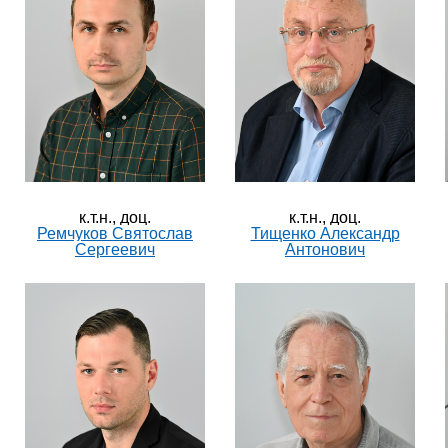
к.т.н., доц.
к.т.н., доц.
Ремчуков Святослав
Тищенко Александр
Сергеевич
Антонович