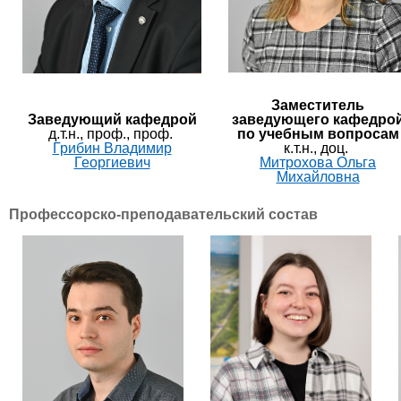
​Заместитель
​Заведующий каф​​едрой
заведующего кафедро
д.т.н., проф., проф.
по учебным вопросам
Грибин Владимир
​к.т.н., доц.
Георгиевич​​​​​
Митрохова Ольга
Михайловна
Профессорско-преподавательский состав