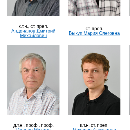
к.т.н., ​ст. преп.
ст. преп.
Андрианов Дмитрий
Выкуп Мария Олеговна
Михайлович
д.т.н., проф., проф.
к.т.н, ст. преп.
Иванов Михаил
Макаров Александр