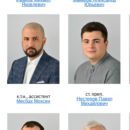
Яковлевич
Юрьевич
ст. преп.
к.т.н., ассистент
Нестеров Павел
Месбах Мохсен
Михайлович