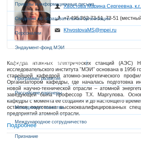
Приказы и информационные письма
Хвостова Марина Сергеевна, к.г.
+7 495 362-73-51, 73-51 (местны
Сведения об образовательной организации
KhvostovaMS@mpei.ru
Персоналии
Эндаумент-фонд МЭИ
Развитие и сотрудничество
Кафедра атомных электрических станций (АЭС) Н
исследовательского института "МЭИ" основана в 1956 го
старейшей кафедрой атомно-энергетического профи
Программы развития
Организатором кафедры, где началась подготовка и
новой научно-технической отрасли – атомной энергет
Российские партнеры
заведующей была профессор Т.Х. Маргулова. Осно
кафедры с момента ее создания и до настоящего време
остается подготовка высококвалифицированных спец
Менеджмент качества
предприятий атомной отрасли.
Международное сотрудничество
Подробнее
Признание