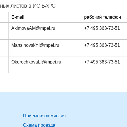
дных листов в ИС БАРС
E-mail
рабочий телефон
Akimova​AM@mpei.ru
+7 495 363-73-51
​
MartsinovskYI@mp​​ei.ru
+7 495 363-73-51
OkorochkovaLI@​mpei.ru
+7 495 363-73-51
Приемная комиссия
Схема проезда