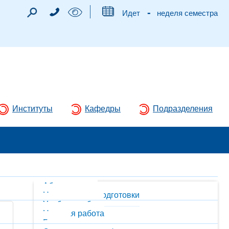
-
Идет
неделя семестра
Институты
Кафедры
Подразделения
Абитуриентам
Направления подготовки
Учебная работа
Научная работа
Гранты