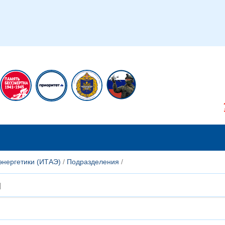
икам
Сотрудникам
энергетики (ИТАЭ)
/
Подразделения
/
й