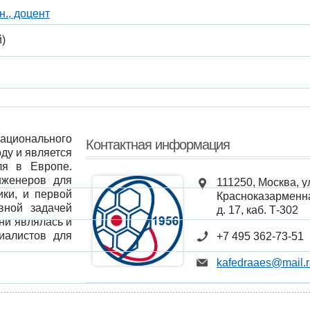
н., доцент
й)
ационального
Контактная информация
ду и является
ля в Европе.
нженеров для
111250, Москва, у
ики, и первой
Красноказарменн
вной задачей
д. 17, каб. Т-302
ни являлась и
иалистов для
+7 495 362-73-51
kafedraaes@mail.