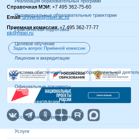
Реализация образовательных программ
Справочная МЭИ
: +7 495 362-75-60
Индивидуальные образовательные траектории
Email
:
universe@mpei.ac.ru
Приемная комиссия
: +7 495 362-77-77
Практическая подготовка
pk@mpei.ru
Целевое обучение
Задать вопрос Приёмной комиссии
Лицензии и аккредитации
Система обеспечения качества образовательной деятел
Официальные документы
Наука и инновации
Исследования и разработки
Услуги