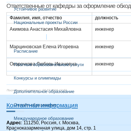
Ответственные от кафедры за оформление обхо
Устойчивое развитие
Фамилия, имя, отчество
должность
Национальные проекты России
Акимова Анастасия Михайловна
инженер
Образование
Марциновская Елена Игоревна
инженер
Расписание
Окорочкова Любовь Ивановна
инженер
Платные образовательные услуги
Конкурсы и олимпиады
08.07.2026 12:59
Дополнительное образование
Контактная информация
Онлайн-образование
Международное образование
Адрес
: 111250, Россия, г. Москва,
Красноказарменная улица, дом 14
, стр. 1