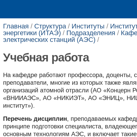
Главная
/
Структура
/
Институты
/
Институ
энергетики (ИТАЭ)
/
Подразделения
/
Кафе
электрических станций (АЭС)
/
Учебная работа
На кафедре работают профессора, доценты, 
преподаватели, многие из которых также явл
организаций атомной отрасли (АО «Концерн Р
«ВНИИАЭС», АО «НИКИЭТ», АО «ЭНИЦ», НИЦ
институт»).
Перечень дисциплин
, преподаваемых кафед
принципе подготовки специалиста, владеющег
основным технологиям АЭС, и включает такие 