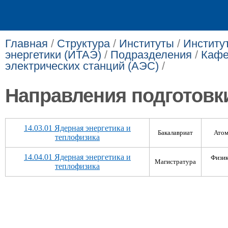
Главная
/
Структура
/
Институты
/
Институ
энергетики (ИТАЭ)
/
Подразделения
/
Кафе
электрических станций (АЭС)
/
Направления подготовк
​​14.03.01 Ядерная энергетика и
​Бакалавриат
Атом
теплофизика
​14.04.01 Ядерная энергетика и
​Физи
Магистратура
теплофизика