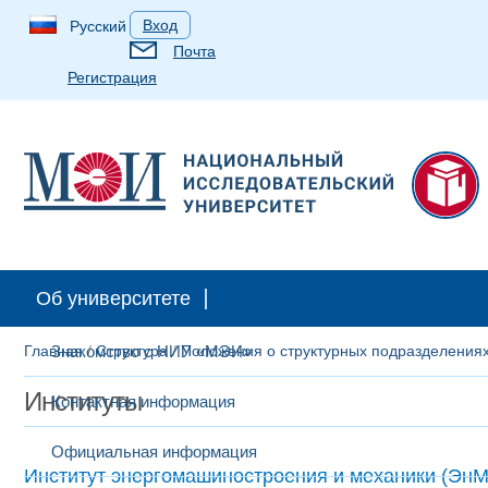
Вход
Русский
Почта
Регистрация
Об университете
Главная
Знакомство с НИУ «МЭИ»
/
Структура
/
Положения о структурных подразделения
Институты
Контактная информация
Официальная информация
Институт энергомашиностроения и механики (Эн