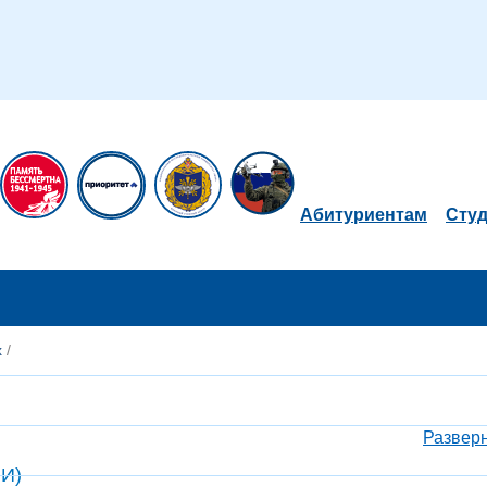
Абитуриентам
Сту
х
/
​Развер
МИ)