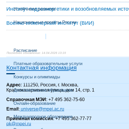
Институт гидроэнергетики и возобновляемых ист
Устойчивое развитие
Национальные проекты России
Военно-инженерный институт (ВИИ)
Образование
Расписание
14.04.2026 13:19
Платные образовательные услуги
Контактная информация
Конкурсы и олимпиады
Адрес
: 111250, Россия, г. Москва,
Красноказарменная улица, дом 14, стр. 1
Дополнительное образование
Справочная МЭИ
: +7 495 362-75-60
Онлайн-образование
Email
:
universe@mpei.ac.ru
Международное образование
Приемная комиссия
: +7 495 362-77-77
pk@mpei.ru