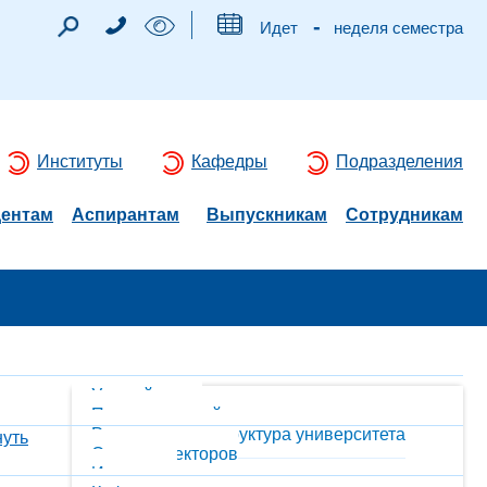
-
Идет
неделя семестра
Институты
Кафедры
Подразделения
дентам
Аспирантам
Выпускникам
Сотрудникам
Ученый совет
Попечительский совет
Руководство и структура университета
нуть
Совет директоров
Институты