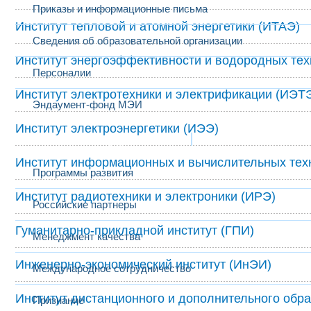
Приказы и информационные письма
Институт тепловой и атомной энергетики (ИТАЭ)
Сведения об образовательной организации
Институт энергоэффективности и водородных те
Персоналии
Институт электротехники и электрификации (ИЭТ
Эндаумент-фонд МЭИ
Институт электроэнергетики (ИЭЭ)
Развитие и сотрудничество
Институт информационных и вычислительных тех
Программы развития
Институт радиотехники и электроники (ИРЭ)
Российские партнеры
Гуманитарно-прикладной институт (ГПИ)
Менеджмент качества
Инженерно-экономический институт (ИнЭИ)
Международное сотрудничество
Институт дистанционного и дополнительного обр
Признание