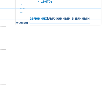
Кафедры и центры
Филиалы
Общественные организации
Положения о структурных
подразделениях
Выбранный в данный
момент