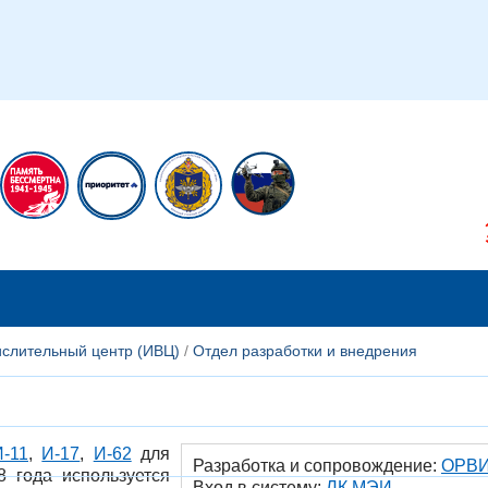
икам
Сотрудникам
слительный центр (ИВЦ)
/
Отдел разработки и внедрения
И-11
,
И-17
,
И-62
для
Разработка и сопровождение:
ОРВ
 года используется
Вход в систему:
ЛК МЭИ