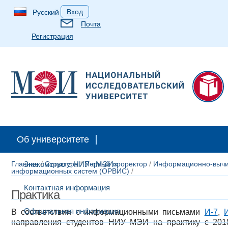
Вход
Русский
Почта
Регистрация
Абитуриентам
Студентам
Аспирантам
Выпускн
Об университете
Главная
Знакомство с НИУ «МЭИ»
/
Структура
/
Первый проректор
/
Информационно-вычи
информационных систем (ОРВИС)
/
Контактная информация
Практика
Официальная информация
В соответствии с информационными письмами
И-7
,
направления студентов НИУ МЭИ на практику с 2018