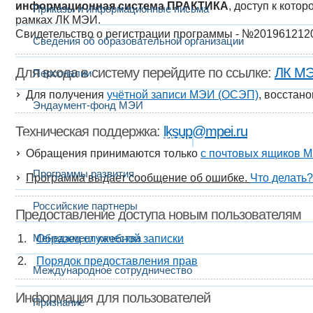
информационная система ПРАКТИКА
, доступ к кото
Приказы и информационные письма
рамках ЛК МЭИ.
Свидетельство о регистрации программы - №2019612120
Сведения об образовательной организации
Для входа в систему перейдите по ссылке:
ЛК М
Персоналии
Для получения
учётной записи МЭИ (ОСЭП)
, восстан
Эндаумент-фонд МЭИ
Техническая поддержка:
lksup@mpei.ru
Развитие и сотрудничество
Обращения принимаются только
с почтовых ящиков 
Программы развития
Программа выдает сообщение об ошибке.
Что делать?
Российские партнеры
Предоставление доступа новым пользователям
Менеджмент качества
Образец служебной записки
Порядок предоставления прав
Международное сотрудничество
Информация для пользователей
Признание