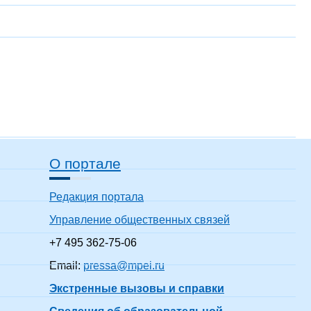
О портале
Редакция портала
Управление общественных связей
+7 495 362-75-06
Email:
pressa@mpei.ru
Экстренные вызовы и справки