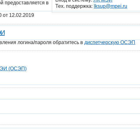
рой предоставляется в
Тех. поддержка:
lksup@mpei.ru
 от 12.02.2019
ЭИ
овления логина/пароля обратитесь в
диспетчерскую ОСЭП
МЭИ (ОСЭП)