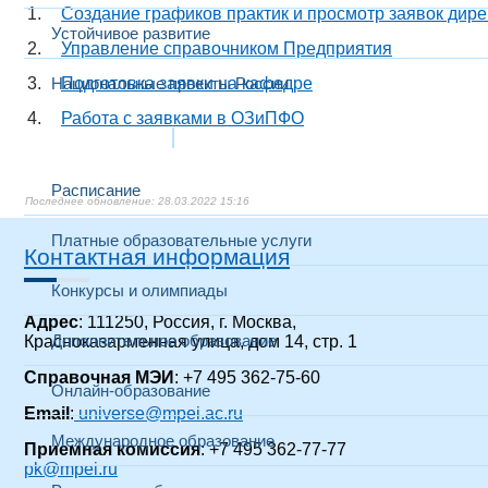
Создание графиков практик и просмотр заявок дир
Устойчивое развитие
Управление справочником Предприятия
Национальные проекты России
Подготовка заявки на кафедре
Работа с заявками в ОЗиПФО
Образование
Расписание
28.03.2022 15:16
Платные образовательные услуги
Контактная информация
Конкурсы и олимпиады
Адрес
: 111250, Россия, г. Москва,
Дополнительное образование
Красноказарменная улица, дом 14
, стр. 1
Справочная МЭИ
: +7 495 362-75-60
Онлайн-образование
Email
:
universe@mpei.ac.ru
Международное образование
Приемная комиссия
: +7 495 362-77-77
pk@mpei.ru