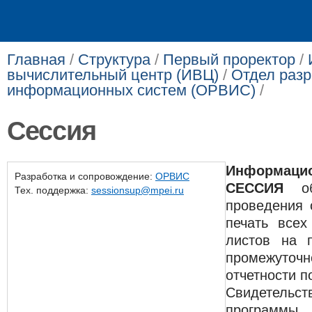
Главная
/
Структура
/
Первый проректор
/
вычислительный центр (ИВЦ)
/
Отдел разр
информационных систем (ОРВИС)
/
Сессия
Информац
Разработка и сопровождение:
ОРВИС
СЕССИЯ
обе
Тех. поддержка:
sessionsup@mpei.ru
проведения 
печать всех
листов на п
промежут
отчетности п
Свидетель
программы